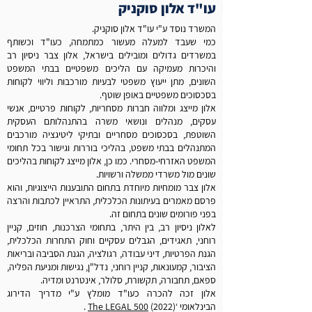
עו"ד אלון סוקניק
המשרד נוסד ע"י עו"ד אלון סוקניק.
כמי שעבד למעלה מעשור כמתמחה, כעו"ד וכשותף
במשרדים גדולים ומובילים בישראל, אלון צבר ניסיון רב
והיכרות מעמיקה עם הליכים משפטיים בבתי המשפט
השונים, מתן ייעוץ משפטי לבעיות מורכבות וליווי לקוחות
בסכסוכים משפטיים באופן שוטף.
אלון מייצג ומלווה חברות מסחריות, לקוחות פרטיים, אנשי
עסקים, מנהלים ונושאי משרה בהתנהלותם העסקית
השוטפת, בסכסוכים מסחריים ובתיקי ליטיגציה מורכבים
המתנהלים בבתי משפט, בהליכי בוררות וגישור בכל תחומי
המשפט האזרחי-מסחרי. כמו כן, אלון מייצג לקוחות בהליכים
שונים מול משרדי ממשלה ורשויות.
אלון צבר מומחיות מיוחדת בתחום התובענות הייצוגיות, והוא
פרסם מאמרים בעיתונות הכלכלית, התראיין לכתבות והרצה
בפני פורומים שונים בתחום זה.
לאלון ניסיון רב, בין היתר, בתחומי הצרכנות, חוזים, קניין
רוחני, תאגידים, הגבלים עסקיים וחוק התחרות הכלכלית,
הגנת הפרטיות, דיני עבודה, רגולציה, הגנת הסביבה ובריאות
הציבור, קמעונאות, קניין רוחני, נדל"ן, נגישות ומניעת הפליה,
ספאם, תחבורה, תקשורת, סלולר, אינטרנט ומדיה.
אלון זכה להכרה כעו"ד מומלץ ע"י מדריך הדירוג
הבינלאומי ‘
(2022) .
The LEGAL 500