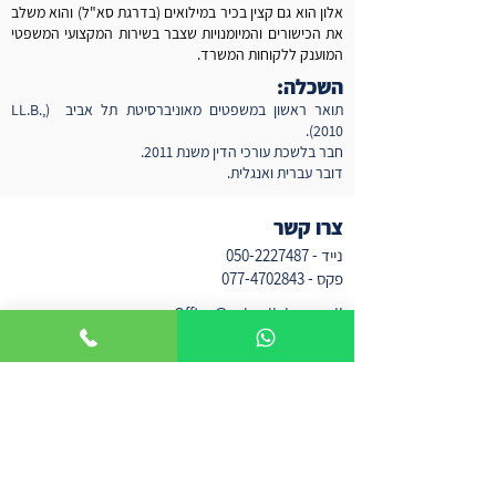
אלון הוא גם קצין בכיר במילואים (בדרגת סא"ל) והוא משלב
את הכישורים והמיומנויות שצבר בשירות המקצועי המשפטי
המוענק ללקוחות המשרד.
השכלה:
תואר ראשון במשפטים מאוניברסיטת תל אביב (LL.B.,
2010).
חבר בלשכת עורכי הדין משנת 2011.
דובר עברית ואנגלית.
צרו קשר
נייד -
050-2227487
פקס -
077-4702843
Office@sukenik-law.co.il
רח' תובל 11, רמת גן
למשלוח דואר - ת.ד 8430, תל אביב
מיקוד
6108301
בואו לבקר