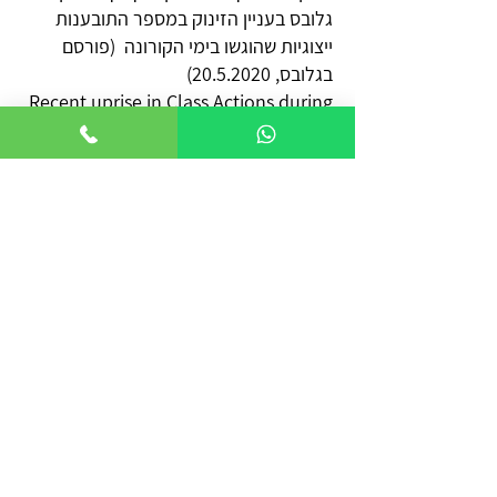
גלובס בעניין הזינוק במספר התובענות
ייצוגיות שהוגשו בימי הקורונה (פורסם
בגלובס,
20.5.2020)
Recent uprise in Class Actions during
COVID-19 | interview for Globes
magazine
צרו קשר
נייד -
050-2227487
פקס -
077-4702843
Office@sukenik-law.co.il
רח' תובל 11, רמת גן
למשלוח דואר - ת.ד 8430, תל אביב