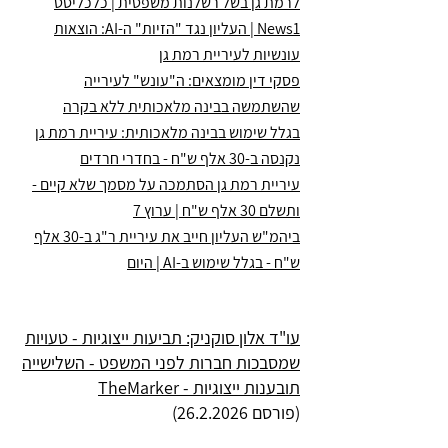
לרמת גן בשל רשלנות משפטית | כלכליסט
News1 | העליון נגד "הזיות" ה-AI: הוצאות
עונשיות לעיריית רמת גן
פסקי דין מומצאים: ה"עונש" לעירייה
שהשתמשה בבינה מלאכותית ללא בקרה
בגלל שימוש בבינה מלאכותית: עיריית רמת גן
נקנסה ב-30 אלף ש"ח - בחדרי חרדים
עיריית רמת גן הסתמכה על מסמך שלא קיים -
ותשלם 30 אלף ש"ח | ערוץ 7
ביהמ"ש העליון חייב את עיריית ר"ג ב-30 אלף
ש"ח - בגלל שימוש ב-AI | היום
עו"ד אלון סוקניק: תביעות ייצוגיות - טעויות
שמסבכות חברות לפני המשפט - השלישייה
תובענות ייצוגיות - TheMarker
(פורסם
26.2.2026)