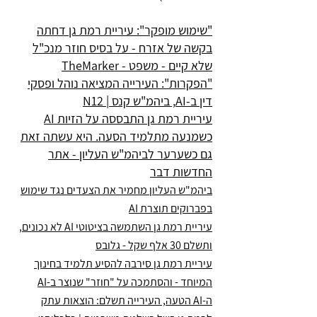
"שימוש מופקר": עיריית רמת גן דחתה
בקשה של אזרח - על בסיס חוזר מנכ"ל
שלא קיים - משפט - TheMarker
"הפקרות": העירייה המציאה נוהל ופסקי
דין ב-AI, ביהמ"ש קנס | N12
עיריית רמת גן התבססה על הזיות AI
כשמנעה מתלמיד הסעה. היא עשתה זאת
גם כשערער לביהמ"ש העליון - אתר
החדשות דבר
ביהמ"ש העליון מחמיר את הצעדים נגד שימוש
בפברוקים תוצרת AI
עיריית רמת גן השתמשה בציטוטי AI לא נכונים,
ותשלם 30 אלף שקל - גלובס
עיריית רמת גן סירבה להסיע תלמיד בחינוך
המיוחד - והסתמכה על "חוזר" שנוצר ב-AI
ה-AI הטעה, העירייה תשלם: הוצאות עתק